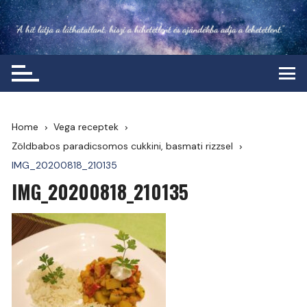
Skip
to
content
Home
Vega receptek
Zöldbabos paradicsomos cukkini, basmati rizzsel
IMG_20200818_210135
IMG_20200818_210135