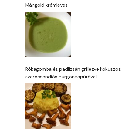
Mángold krémleves
Rókagomba és padlizsán grillezve kókuszos
szerecsendiós burgonyapürével