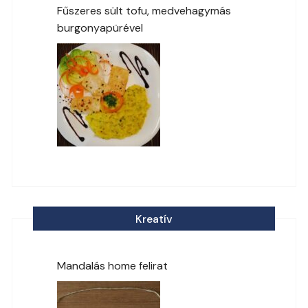
Fűszeres sült tofu, medvehagymás
burgonyapürével
Kreatív
Mandalás home felirat