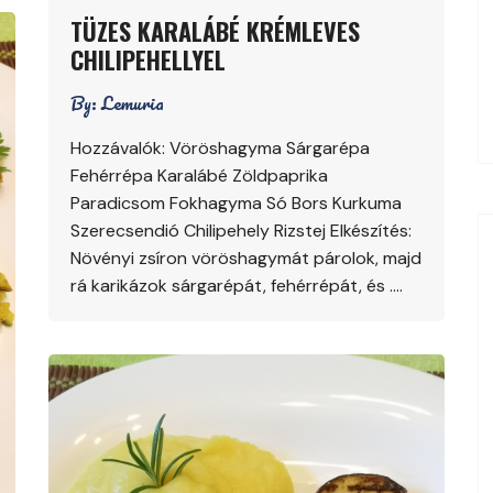
TÜZES KARALÁBÉ KRÉMLEVES
CHILIPEHELLYEL
By:
Lemuria
Hozzávalók: Vöröshagyma Sárgarépa
Fehérrépa Karalábé Zöldpaprika
Paradicsom Fokhagyma Só Bors Kurkuma
Szerecsendió Chilipehely Rizstej Elkészítés:
Növényi zsíron vöröshagymát párolok, majd
rá karikázok sárgarépát, fehérrépát, és ….