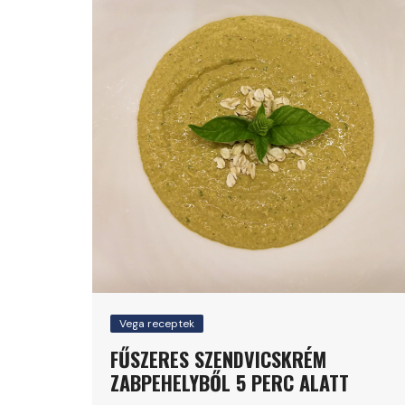
Vega receptek
FŰSZERES SZENDVICSKRÉM
ZABPEHELYBŐL 5 PERC ALATT