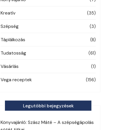
Kreatív
(35)
Szépség
(3)
Táplálkozás
(8)
Tudatosság
(61)
Vásárlás
(1)
Vega receptek
(156)
Legutóbbi bejegyzések
Könyvajánló: Szász Máté – A szépségápolás
sötét titkai