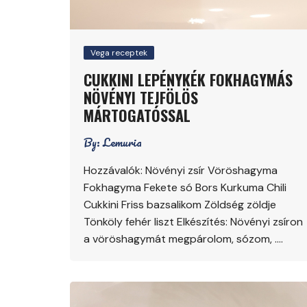
Vega receptek
CUKKINI LEPÉNYKÉK FOKHAGYMÁS
NÖVÉNYI TEJFÖLÖS
MÁRTOGATÓSSAL
By:
Lemuria
Hozzávalók: Növényi zsír Vöröshagyma
Fokhagyma Fekete só Bors Kurkuma Chili
Cukkini Friss bazsalikom Zöldség zöldje
Tönköly fehér liszt Elkészítés: Növényi zsíron
a vöröshagymát megpárolom, sózom, ….