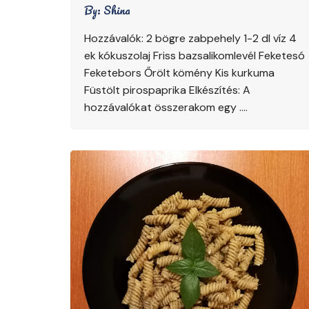
By:
Shina
Hozzávalók: 2 bögre zabpehely 1-2 dl víz 4
ek kókuszolaj Friss bazsalikomlevél Feketesó
Feketebors Őrölt kömény Kis kurkuma
Füstölt pirospaprika Elkészítés: A
hozzávalókat összerakom egy ….