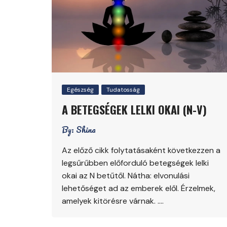
Egészség
Tudatosság
A BETEGSÉGEK LELKI OKAI (N-V)
By:
Shina
Az előző cikk folytatásaként következzen a
legsűrűbben előforduló betegségek lelki
okai az N betűtől. Nátha: elvonulási
lehetőséget ad az emberek elől. Érzelmek,
amelyek kitörésre várnak. ….