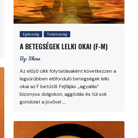
Egészség
Tudatosság
A BETEGSÉGEK LELKI OKAI (F-M)
By:
Shina
Az előző cikk folytatásaként következzen a
legsűrűbben előforduló betegségek lelki
okai az F betűtől. Fejfájás: „agyalás”
bizonyos dolgokon, aggódás és túl sok
gondolat a jövővel ….