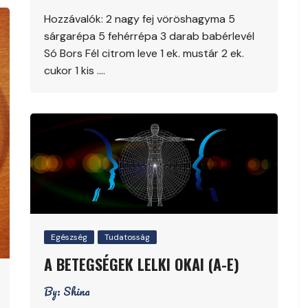
Hozzávalók: 2 nagy fej vöröshagyma 5
sárgarépa 5 fehérrépa 3 darab babérlevél
Só Bors Fél citrom leve 1 ek. mustár 2 ek.
cukor 1 kis ….
Egészség
Tudatosság
A BETEGSÉGEK LELKI OKAI (A-E)
By:
Shina