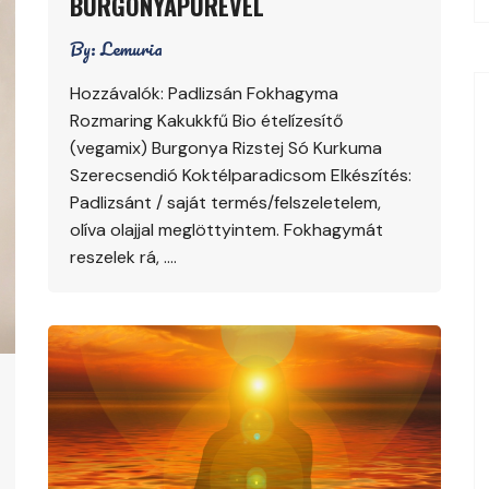
BURGONYAPÜRÉVEL
By:
Lemuria
Hozzávalók: Padlizsán Fokhagyma
Rozmaring Kakukkfű Bio ételízesítő
(vegamix) Burgonya Rizstej Só Kurkuma
Szerecsendió Koktélparadicsom Elkészítés:
Padlizsánt / saját termés/felszeletelem,
olíva olajjal meglöttyintem. Fokhagymát
reszelek rá, ….