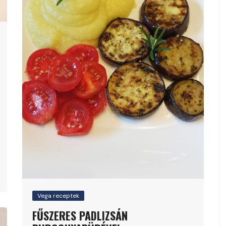
Vega receptek
FŰSZERES PADLIZSÁN