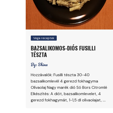
Vega receptek
BAZSALIKOMOS-DIÓS FUSILLI
TÉSZTA
By:
Shina
Hozzávalók: Fusilli tészta 30-40
bazsalikomlevél 4 gerezd fokhagyma
Olívaolaj Nagy marék dió Só Bors Citromlé
Elkészítés: A diót, bazsalikomlevelet, 4
gerezd fokhagymát, 1-1,5 dl olívaolajat, ….