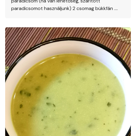
paradicsom (ha van lehetőség, szárított
paradicsomot használjunk) 2 csomag bükkfán ….