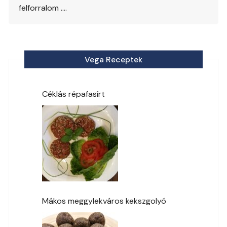
felforralom ….
Vega Receptek
Céklás répafasírt
Mákos meggylekváros kekszgolyó