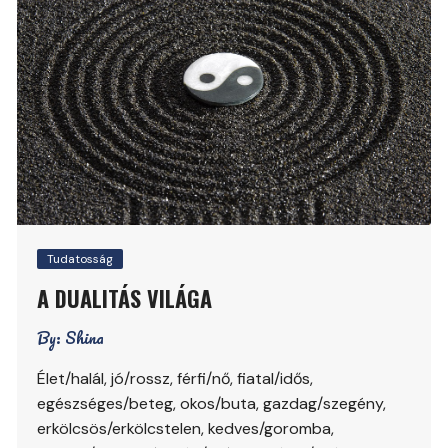
Tudatosság
A DUALITÁS VILÁGA
By:
Shina
Élet/halál, jó/rossz, férfi/nő, fiatal/idős,
egészséges/beteg, okos/buta, gazdag/szegény,
erkölcsös/erkölcstelen, kedves/goromba,