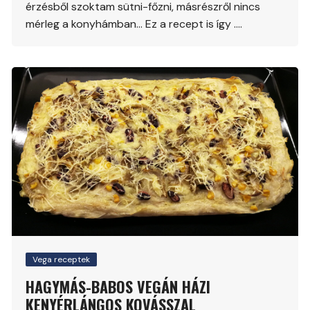
érzésből szoktam sütni-főzni, másrészről nincs
mérleg a konyhámban… Ez a recept is így ….
Vega receptek
HAGYMÁS-BABOS VEGÁN HÁZI
KENYÉRLÁNGOS KOVÁSSZAL