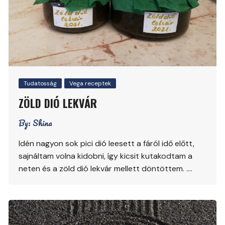
Tudatosság
Vega receptek
ZÖLD DIÓ LEKVÁR
By:
Shina
Idén nagyon sok pici dió leesett a fáról idő előtt,
sajnáltam volna kidobni, így kicsit kutakodtam a
neten és a zöld dió lekvár mellett döntöttem. ….