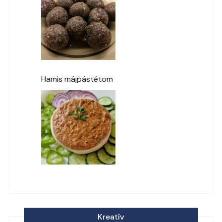
Hamis májpástétom
Kreatív