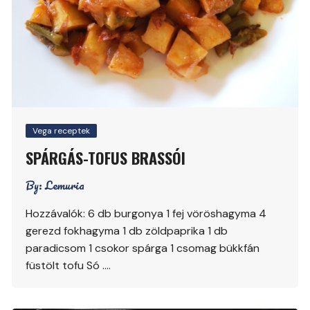
Vega receptek
SPÁRGÁS-TOFUS BRASSÓI
By:
Lemuria
Hozzávalók: 6 db burgonya 1 fej vöröshagyma 4
gerezd fokhagyma 1 db zöldpaprika 1 db
paradicsom 1 csokor spárga 1 csomag bükkfán
füstölt tofu Só ….