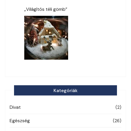
„Világítós téli gömb”
Kategóriák
Divat
(2)
Egészség
(26)