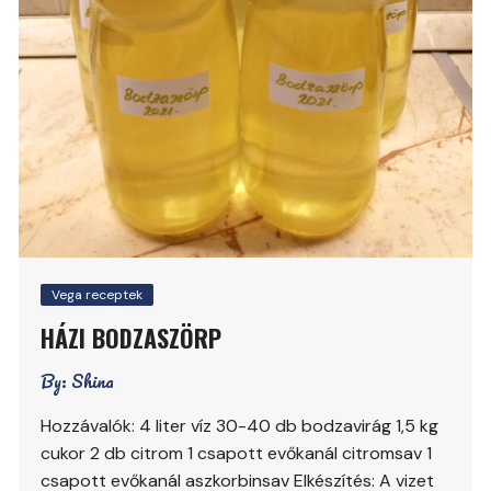
Vega receptek
HÁZI BODZASZÖRP
By:
Shina
Hozzávalók: 4 liter víz 30-40 db bodzavirág 1,5 kg
cukor 2 db citrom 1 csapott evőkanál citromsav 1
csapott evőkanál aszkorbinsav Elkészítés: A vizet