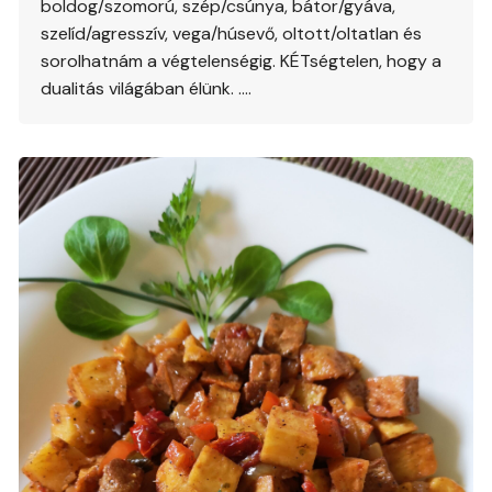
boldog/szomorú, szép/csúnya, bátor/gyáva,
szelíd/agresszív, vega/húsevő, oltott/oltatlan és
sorolhatnám a végtelenségig. KÉTségtelen, hogy a
dualitás világában élünk. ….