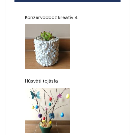
Konzervdoboz kreatív 4.
Húsvéti tojásfa