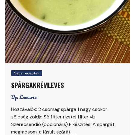
Vega receptek
SPÁRGAKRÉMLEVES
By:
Lemuria
Hozzávalók: 2 csomag spárga 1 nagy csokor
zöldség zöldje Só 1 liter rizstej 1 liter víz
Szerecsendió (opcionális) Elkészítés: A spárgát
megmosom, a fásult szárát ….