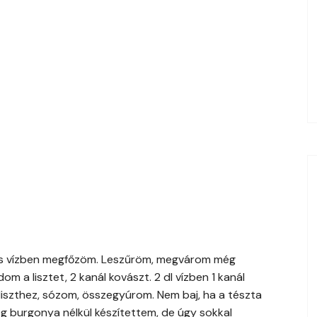
s vízben megfőzöm. Leszűröm, megvárom még
 a lisztet, 2 kanál kovászt. 2 dl vízben 1 kanál
liszthez, sózom, összegyúrom. Nem baj, ha a tészta
eg burgonya nélkül készítettem, de úgy sokkal