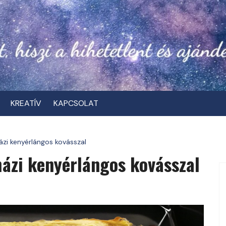
KREATÍV
KAPCSOLAT
i kenyérlángos kovásszal
ázi kenyérlángos kovásszal