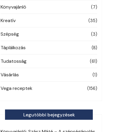
Könyvajánló
(7)
Kreatív
(35)
Szépség
(3)
Táplálkozás
(8)
Tudatosság
(61)
Vásárlás
(1)
Vega receptek
(156)
Legutóbbi bejegyzések
Könyvajánló: Szász Máté – A szépségápolás