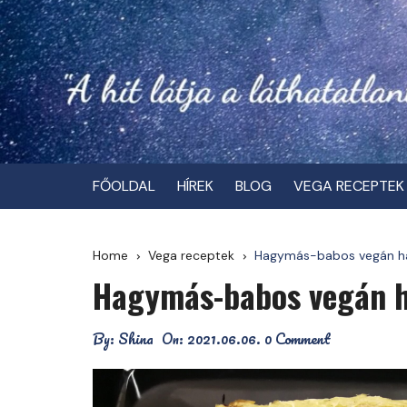
Skip
to
content
FŐOLDAL
HÍREK
BLOG
VEGA RECEPTEK
Home
Vega receptek
Hagymás-babos vegán ház
Hagymás-babos vegán h
By:
Shina
On:
2021.06.06.
0 Comment