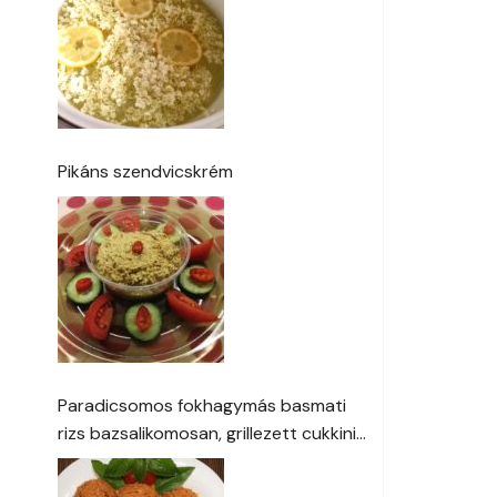
Pikáns szendvicskrém
Paradicsomos fokhagymás basmati
rizs bazsalikomosan, grillezett cukkini
és padlizsán a kertből