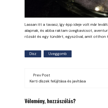
Lassan itt a tavasz, így épp ideje volt már lev
alapnak, és abba raktam üvegkavicsot, aventuri
rózsát és egy tündért, egyszóval, amit otthon
Disz
Uveggomb
Post
Prev Post
navigation
Kerti díszek felújítása és javítása
Vélemény, hozzászólás?