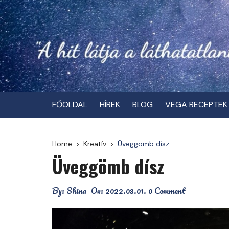
Skip
to
content
FŐOLDAL
HÍREK
BLOG
VEGA RECEPTEK
Home
Kreatív
Üveggömb dísz
Üveggömb dísz
By:
Shina
On:
2022.03.01.
0 Comment