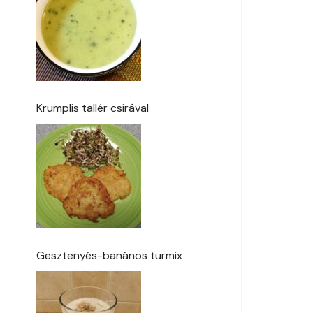
Krumplis tallér csírával
Gesztenyés-banános turmix