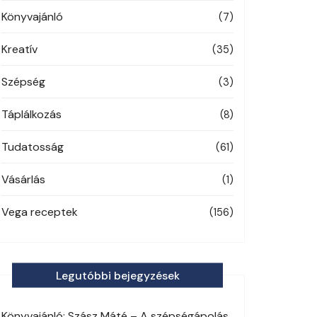
Könyvajánló
(7)
Kreatív
(35)
Szépség
(3)
Táplálkozás
(8)
Tudatosság
(61)
Vásárlás
(1)
Vega receptek
(156)
Legutóbbi bejegyzések
Könyvajánló: Szász Máté – A szépségápolás