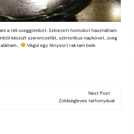
áltani a téli üveggömböt. Színezett homokot használtam
nból készült szerencsefát, szintetikus napkövet, üveg
 találtam…
Végül egy fénysort raktam bele.
Next Post
Zöldségleves tarhonyával