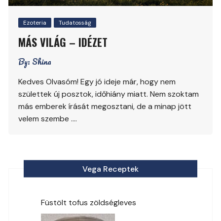
Ezoteria
Tudatosság
MÁS VILÁG – IDÉZET
By:
Shina
Kedves Olvasóm! Egy jó ideje már, hogy nem
születtek új posztok, időhiány miatt. Nem szoktam
más emberek írását megosztani, de a minap jött
velem szembe ….
Vega Receptek
Füstölt tofus zöldségleves