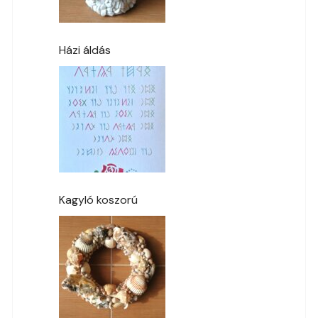
Házi áldás
Kagyló koszorú