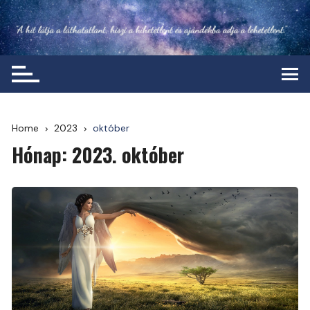
Skip
to
content
Home
2023
október
Hónap:
2023. október