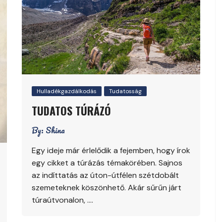
Hulladékgazdálkodás
Tudatosság
TUDATOS TÚRÁZÓ
By:
Shina
Egy ideje már érlelődik a fejemben, hogy írok
egy cikket a túrázás témakörében. Sajnos
az indíttatás az úton-útfélen szétdobált
szemeteknek köszönhető. Akár sűrűn járt
túraútvonalon, ….