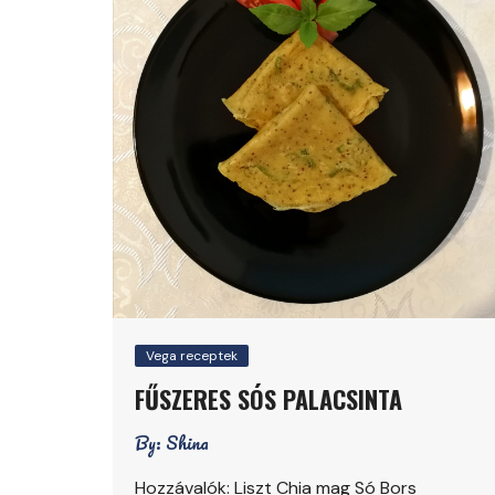
Vega receptek
FŰSZERES SÓS PALACSINTA
By:
Shina
Hozzávalók: Liszt Chia mag Só Bors