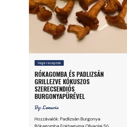
Vega receptek
RÓKAGOMBA ÉS PADLIZSÁN
GRILLEZVE KÓKUSZOS
SZERECSENDIÓS
BURGONYAPÜRÉVEL
By:
Lemuria
Hozzávalók: Padlizsán Burgonya
Rókagomba Fokhagyma Olívaolaj Só