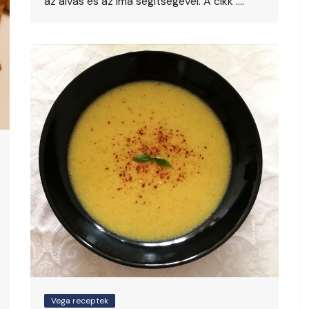
az alvás és az ima segítségével. A cikk ….
Vega receptek