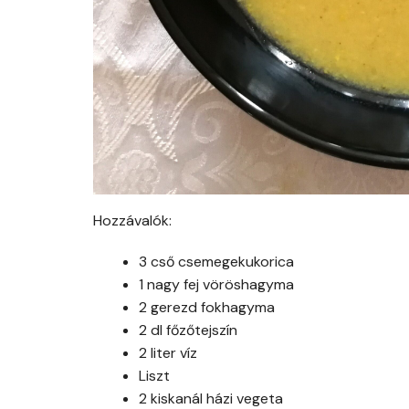
Hozzávalók:
3 cső csemegekukorica
1 nagy fej vöröshagyma
2 gerezd fokhagyma
2 dl főzőtejszín
2 liter víz
Liszt
2 kiskanál házi vegeta