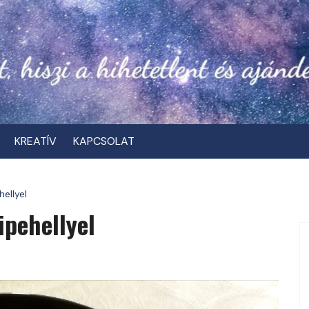
KREATÍV
KAPCSOLAT
hellyel
ipehellyel