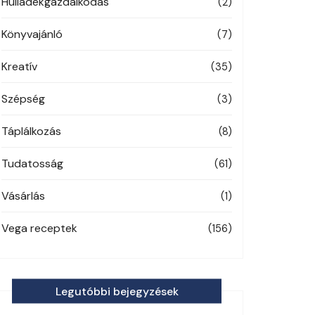
Hulladékgazdálkodás
(2)
Könyvajánló
(7)
Kreatív
(35)
Szépség
(3)
Táplálkozás
(8)
Tudatosság
(61)
Vásárlás
(1)
Vega receptek
(156)
Legutóbbi bejegyzések