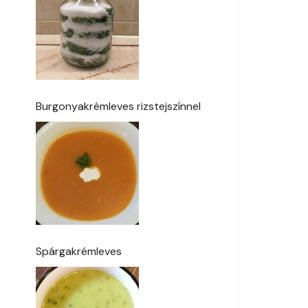
Burgonyakrémleves rizstejszínnel
Spárgakrémleves