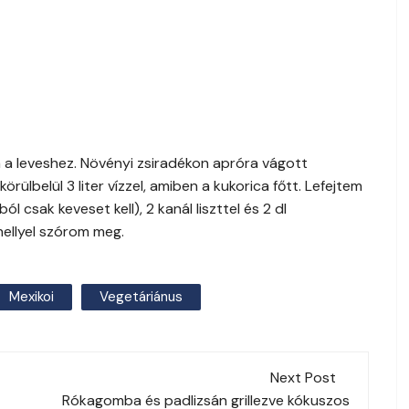
 a leveshez. Növényi zsiradékon apróra vágott
ülbelül 3 liter vízzel, amiben a kukorica főtt. Lefejtem
 csak keveset kell), 2 kanál liszttel és 2 dl
ehellyel szórom meg.
Mexikoi
Vegetáriánus
Next Post
Rókagomba és padlizsán grillezve kókuszos