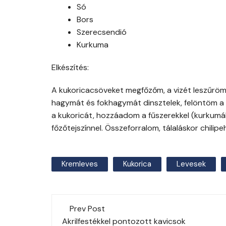
Só
Bors
Szerecsendió
Kurkuma
Elkészítés:
A kukoricacsöveket megfőzőm, a vizét leszűröm
hagymát és fokhagymát dinsztelek, felöntöm a kör
a kukoricát, hozzáadom a fűszerekkel (kurkumából
főzőtejszínnel. Összeforralom, tálaláskor chilip
Kremleves
Kukorica
Levesek
Post
Prev Post
Akrilfestékkel pontozott kavicsok