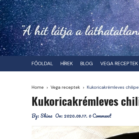
Skip
to
content
FŐOLDAL
HÍREK
BLOG
VEGA RECEPTEK
Home
Vega receptek
Kukoricakrémleves chilipe
Kukoricakrémleves chil
By:
Shina
On:
2020.09.17.
0 Comment