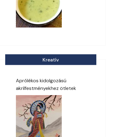
Kreatív
Aprólékos kidolgozású
akrilfestményekhez ötletek