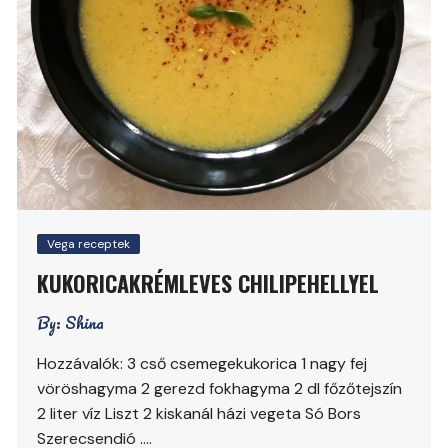
Vega receptek
KUKORICAKRÉMLEVES CHILIPEHELLYEL
By:
Shina
Hozzávalók: 3 cső csemegekukorica 1 nagy fej
vöröshagyma 2 gerezd fokhagyma 2 dl főzőtejszín
2 liter víz Liszt 2 kiskanál házi vegeta Só Bors
Szerecsendió ….