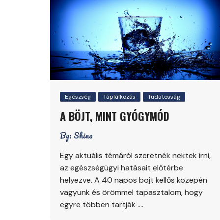
Egészség
Táplálkozás
Tudatosság
A BÖJT, MINT GYÓGYMÓD
By:
Shina
Egy aktuális témáról szeretnék nektek írni,
az egészségügyi hatásait előtérbe
helyezve. A 40 napos böjt kellős közepén
vagyunk és örömmel tapasztalom, hogy
egyre többen tartják ….