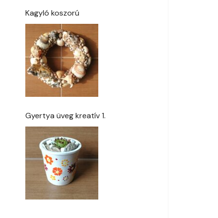
Kagyló koszorú
Gyertya üveg kreatív 1.