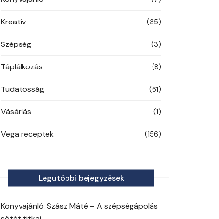
Kreatív
(35)
Szépség
(3)
Táplálkozás
(8)
Tudatosság
(61)
Vásárlás
(1)
Vega receptek
(156)
Legutóbbi bejegyzések
Könyvajánló: Szász Máté – A szépségápolás
sötét titkai