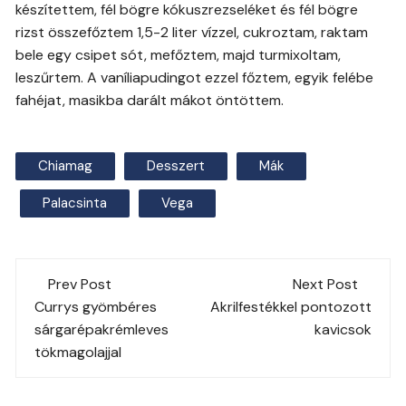
készítettem, fél bögre kókuszrezseléket és fél bögre
rizst összefőztem 1,5-2 liter vízzel, cukroztam, raktam
bele egy csipet sót, mefőztem, majd turmixoltam,
leszűrtem. A vaníliapudingot ezzel főztem, egyik felébe
fahéjat, masikba darált mákot öntöttem.
Chiamag
Desszert
Mák
Palacsinta
Vega
Post
Prev Post
Next Post
navigation
Currys gyömbéres
Akrilfestékkel pontozott
sárgarépakrémleves
kavicsok
tökmagolajjal