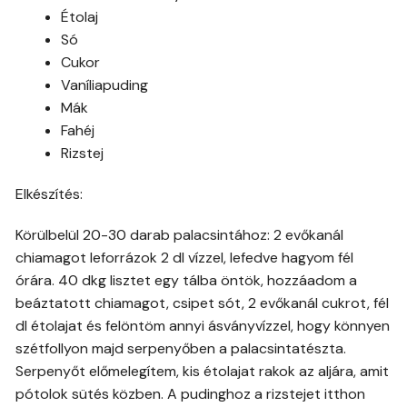
Étolaj
Só
Cukor
Vaníliapuding
Mák
Fahéj
Rizstej
Elkészítés:
Körülbelül 20-30 darab palacsintához: 2 evőkanál
chiamagot leforrázok 2 dl vízzel, lefedve hagyom fél
órára. 40 dkg lisztet egy tálba öntök, hozzáadom a
beáztatott chiamagot, csipet sót, 2 evőkanál cukrot, fél
dl étolajat és felöntöm annyi ásványvízzel, hogy könnyen
szétfollyon majd serpenyőben a palacsintatészta.
Serpenyőt előmelegítem, kis étolajat rakok az aljára, amit
pótolok sütés közben. A pudinghoz a rizstejet itthon