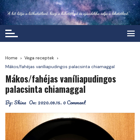
Skip
to
content
Home
Vega receptek
Mákos/fahéjas vaníliapudingos palacsinta chiamaggal
Mákos/fahéjas vaníliapudingos
palacsinta chiamaggal
By:
Shina
On:
2020.09.15.
0 Comment