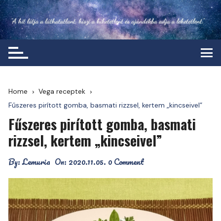
Skip
to
content
Home
Vega receptek
Fűszeres pirított gomba, basmati rizzsel, kertem „kincseivel”
Fűszeres pirított gomba, basmati
rizzsel, kertem „kincseivel”
By:
Lemuria
On:
2020.11.05.
0 Comment