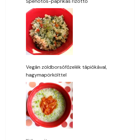
Spenótos-paprikás rizottó
Vegán zöldborsófőzelék tápiókával,
hagymapörkölttel