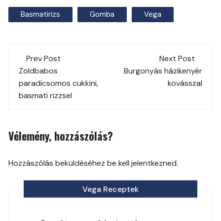
Basmatirizs
Gomba
Vega
Post
Prev Post
Next Post
navigation
Zöldbabos
Burgonyás házikenyér
paradicsomos cukkini,
kovásszal
basmati rizzsel
Vélemény, hozzászólás?
Hozzászólás beküldéséhez be kell jelentkezned.
Vega Receptek