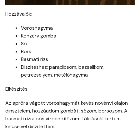
Hozzávalók:
Vöröshagyma
Konzerv gomba
Só
Bors
Basmati rizs
Díszítéshez: paradicsom, bazsalikom,
petrezselyem, metélőhagyma
Elkészítés:
Az apróra vágott vöröshagymát kevés növényi olajon
dinsztelem, hozzáadom gombát, sózom, borsozom. A
basmati rizst sós vízben kifőzöm. Tálalásnál kertem
kincseivel díszítettem.