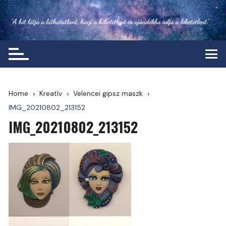
Skip
to
content
Home
Kreatív
Velencei gipsz maszk
IMG_20210802_213152
IMG_20210802_213152