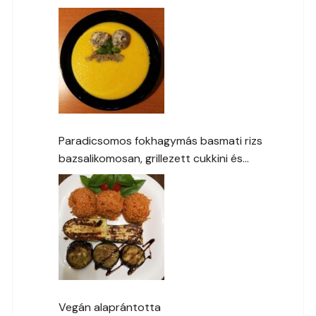
Paradicsomos fokhagymás basmati rizs
bazsalikomosan, grillezett cukkini és
padlizsán a kertből
Vegán alaprántotta