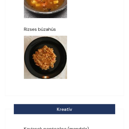
Rizses búzahús
Kreatív
Kavicsok pontozása (mandala)