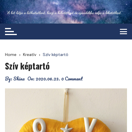
Skip
to
content
Home
Kreatív
Szív képtartó
Szív képtartó
By:
Shina
On:
2020.06.23.
0 Comment