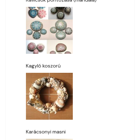
Kagyló koszorú
Karácsonyi masni