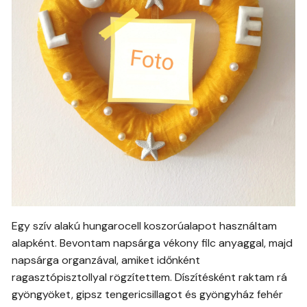
Egy szív alakú hungarocell koszorúalapot használtam
alapként. Bevontam napsárga vékony filc anyaggal, majd
napsárga organzával, amiket időnként
ragasztópisztollyal rögzítettem. Díszítésként raktam rá
gyöngyöket, gipsz tengericsillagot és gyöngyház fehér