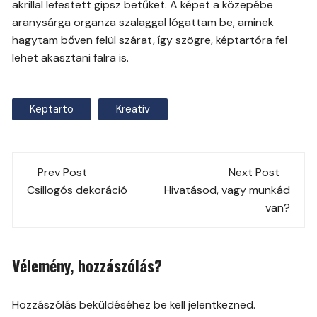
akrillal lefestett gipsz betűket. A képet a közepébe
aranysárga organza szalaggal lógattam be, aminek
hagytam bőven felül szárat, így szögre, képtartóra fel
lehet akasztani falra is.
Keptarto
Kreativ
Post
Prev Post
Next Post
navigation
Csillogós dekoráció
Hivatásod, vagy munkád
van?
Vélemény, hozzászólás?
Hozzászólás beküldéséhez be kell jelentkezned.