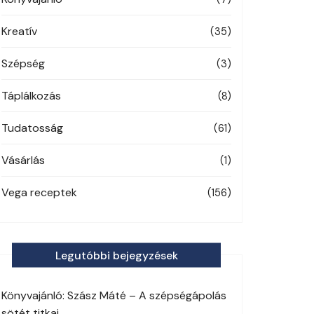
Kreatív
(35)
Szépség
(3)
Táplálkozás
(8)
Tudatosság
(61)
Vásárlás
(1)
Vega receptek
(156)
Legutóbbi bejegyzések
Könyvajánló: Szász Máté – A szépségápolás
sötét titkai