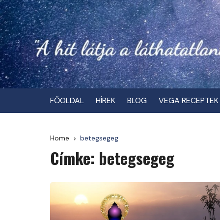
Skip
to
content
FŐOLDAL
HÍREK
BLOG
VEGA RECEPTEK
Home
betegsegeg
Címke:
betegsegeg