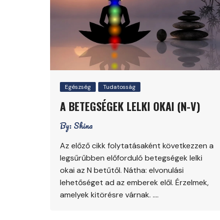
Egészség
Tudatosság
A BETEGSÉGEK LELKI OKAI (N-V)
By:
Shina
Az előző cikk folytatásaként következzen a
legsűrűbben előforduló betegségek lelki
okai az N betűtől. Nátha: elvonulási
lehetőséget ad az emberek elől. Érzelmek,
amelyek kitörésre várnak. ….