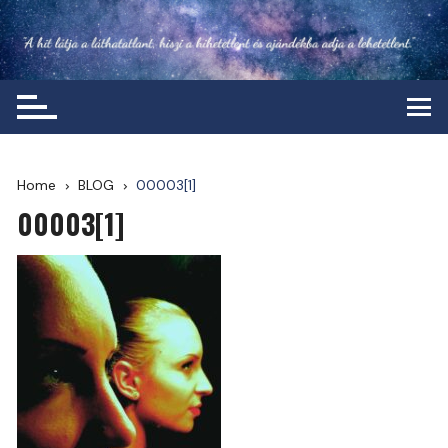
Skip
to
content
Home
BLOG
00003[1]
00003[1]