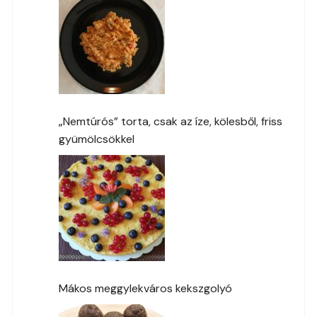
„Nemtúrós” torta, csak az íze, kölesből, friss
gyümölcsökkel
Mákos meggylekváros kekszgolyó