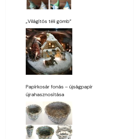
„Világítós téli gömb”
Papírkosár fonás – újságpapír
újrahasznosítása