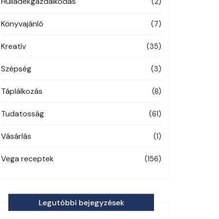
Hulladékgazdálkodás
(2)
Könyvajánló
(7)
Kreatív
(35)
Szépség
(3)
Táplálkozás
(8)
Tudatosság
(61)
Vásárlás
(1)
Vega receptek
(156)
Legutóbbi bejegyzések