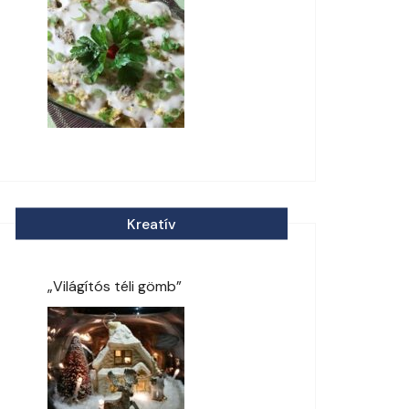
Kreatív
„Világítós téli gömb”