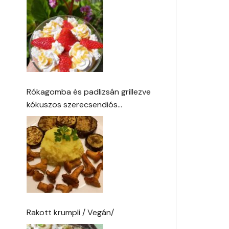
Rókagomba és padlizsán grillezve
kókuszos szerecsendiós
burgonyapürével
Rakott krumpli / Vegán/