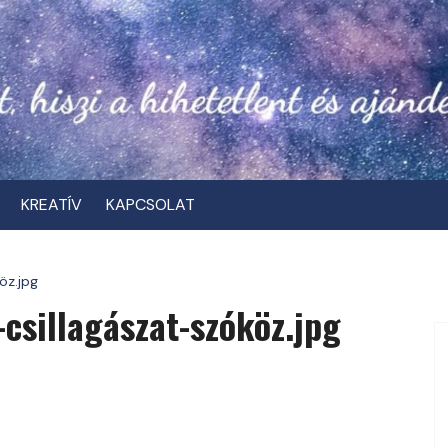
KREATÍV
KAPCSOLAT
öz.jpg
csillagászat-szóköz.jpg