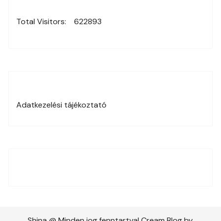
Total Visitors:
622893
Adatkezelési tájékoztató
Shina @ Minden jog fenntartva! Cream Blog by