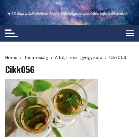
Skip
to
content
Home
Tudatosság
A böjt, mint gyógymód
Cikk056
Cikk056