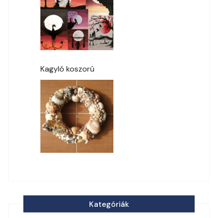
Kagyló koszorú
Kategóriák