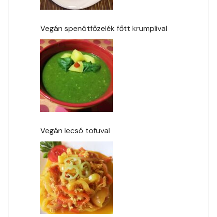
Vegán spenótfőzelék főtt krumplival
Vegán lecsó tofuval