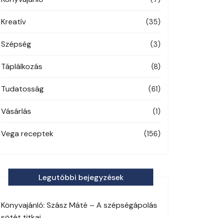
Kreatív
(35)
Szépség
(3)
Táplálkozás
(8)
Tudatosság
(61)
Vásárlás
(1)
Vega receptek
(156)
Legutóbbi bejegyzések
Könyvajánló: Szász Máté – A szépségápolás
sötét titkai