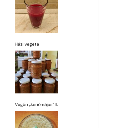
Házi vegeta
Vegán „kenőmájas” II.