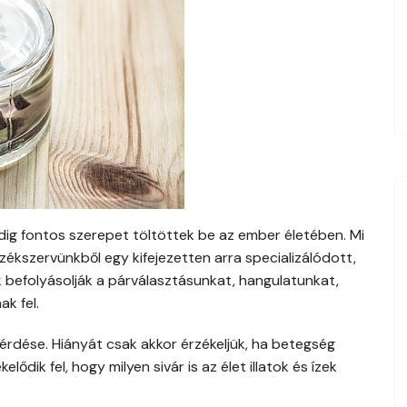
ndig fontos szerepet töltöttek be az ember életében. Mi
rzékszervünkből egy kifejezetten arra specializálódott,
ok befolyásolják a párválasztásunkat, hangulatunkat,
k fel.
érdése. Hiányát csak akkor érzékeljük, ha betegség
ődik fel, hogy milyen sivár is az élet illatok és ízek