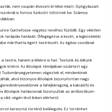
almazták, nem csupán élvezeti értékei miatt. Gyógyászati
ánszoknál is fontos funkciót töltöttek be. Számos
Védákban.
rice Gattefosse vegyész nevéhez fűződik. Egy véletlen
ajok terápiás hatását. (Megégetve a kezét, a legközelebb
amibe márthatta égett testrészét. Az égése csodával
 testre, hanem a lélekre is hat. Testünk és lelkünk
k kitérni. Az illóolajok témájában született egy
si Tudományegyetemen végeztek el, mindenkinek
sgálták, ahol bizonyos illóolajok bizonyítottan nagy
Legeredményesebbnek a fahéjkéregolaj, a kakukkfű és
s illóolajok hatásosnak bizonyultak az antibiotikum-
 cikk végén lévő linken elérhető.
rron keresztül történő belélegzés. Ez történhet