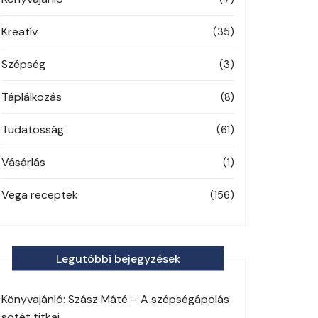
Kreatív
(35)
Szépség
(3)
Táplálkozás
(8)
Tudatosság
(61)
Vásárlás
(1)
Vega receptek
(156)
Legutóbbi bejegyzések
Könyvajánló: Szász Máté – A szépségápolás
sötét titkai