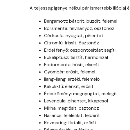
A teljesség igénye nélkül pár ismertebb illóolaj é
Bergamott: bátorít, buzdít, felemel
Borsmenta: felvillanyoz, ösztönöz
Cédrusfa: nyugtat, pihentet
Citromfű: frissít, ösztönöz
Erdei fenyő: öszpontosítást segíti
Eukaliptusz: tisztít, harmonizál
Fodormenta: hűsít, elvenít
Gyömbér: erősít, felemel
Ilang-ilang: érzéki, felemelő
Kakukkfű: élénkít, erősít
Édeskömény: megnyugtat, melegít
Levendula: pihentet, kikapcsol
Mirha: megrősít, ösztönöz
Narancs: felélénkít, felderít
Rozmaring: fiatalít, erősít
Rózsa: érzéki, eufórikus