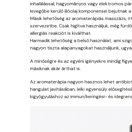
inhalálással, hagyományos vagy elektromos pá
levegőbe kerülő illóolaj komponensei bejutnak a 
Másik lehetőség az aromaterápiás masszázs, it
szervezetbe. Csak higítva használjuk, még fürdő
allergiás reakciót is kiválthat.
Harmadik lehetőség a belső használat, ami szig
nagyon tiszta alapanyagokat használjunk, ugyani
A minőségre és az egyéni igényekre mindig figye
másiknak akár árthat is.
Az aromaterápia nagyon hasznos lehet antibiot
hangulat javításában, lelki egyensúly elősegítés
kigyógyuláshoz az immun/keringési- és idegrend