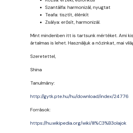
Szantálfa: harmonizál, nyugtat
Teafa: tisztít, élénkít
Zsálya: erősít, harmonizál.
Mint mindenben itt is tartsunk mértéket. Ami 
ártalmas is lehet. Használjuk a nózinkat, mai vil
Szeretettel,
Shina
Tanulmány:
http://gytk.pte.hu/hu/download/index/24776
Források:
https://hu.wikipedia.org/wiki/Ill%C3%B3olajok