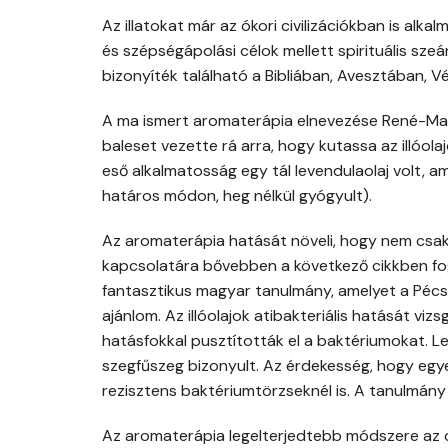
Az illatokat már az ókori civilizációkban is alk
és szépségápolási célok mellett spirituális sze
bizonyíték található a Bibliában, Avesztában, 
A ma ismert aromaterápia elnevezése René-Mau
baleset vezette rá arra, hogy kutassa az illóol
eső alkalmatosság egy tál levendulaolaj volt, 
határos módon, heg nélkül gyógyult).
Az aromaterápia hatását növeli, hogy nem csak a
kapcsolatára bővebben a következő cikkben fogo
fantasztikus magyar tanulmány, amelyet a Péc
ajánlom. Az illóolajok atibakteriális hatását viz
hatásfokkal pusztították el a baktériumokat. 
szegfűszeg bizonyult. Az érdekesség, hogy egye
rezisztens baktériumtörzseknél is. A tanulmány a
Az aromaterápia legelterjedtebb módszere az o