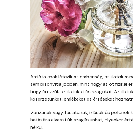
Amióta csak létezik az emberiség, az illatok mi
sem bizonyítja jobban, mint hogy az öt fizikai é
hogy érezzük az illatokat és szagokat. Az illat
közérzetünket, emlékeket és érzéseket hozhatna
Vonzanak vagy taszítanak, ízlések és pofonok k
hatására elvesztjük szaglásunkat, olyankor értékel
nélkül.