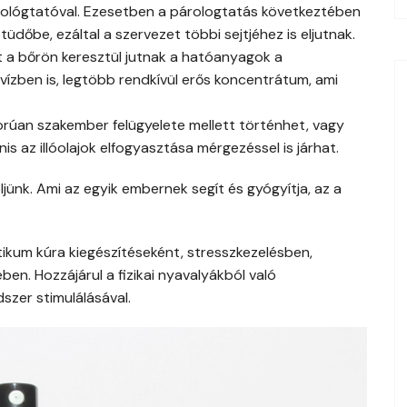
rológtatóval. Ezesetben a párologtatás következtében
tüdőbe, ezáltal a szervezet többi sejtjéhez is eljutnak.
t a bőrön keresztül jutnak a hatóanyagok a
vízben is, legtöbb rendkívül erős koncentrátum, ami
orúan szakember felügyelete mellett történhet, vagy
s az illóolajok elfogyasztása mérgezéssel is járhat.
ljünk. Ami az egyik embernek segít és gyógyítja, az a
ikum kúra kiegészítéseként, stresszkezelésben,
ében. Hozzájárul a fizikai nyavalyákból való
szer stimulálásával.