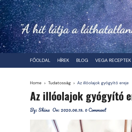
Skip
to
content
FŐOLDAL
HÍREK
BLOG
VEGA RECEPTEK
Home
Tudatosság
Az illóolajok gyógyító ereje
Az illóolajok gyógyító e
By:
Shina
On:
2020.06.19.
0 Comment