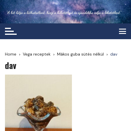
Skip
to
content
Home
Vega receptek
Mákos guba sütés nélkül
dav
dav