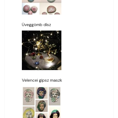
Üveggömb dísz
Velencei gipsz maszk