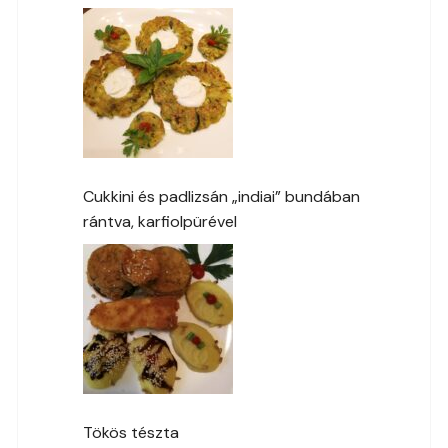
Cukkini és padlizsán „indiai” bundában
rántva, karfiolpürével
Tökös tészta