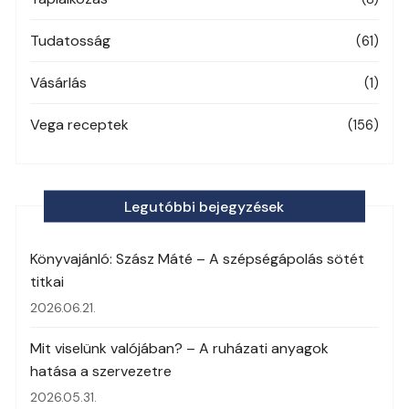
Tudatosság
(61)
Vásárlás
(1)
Vega receptek
(156)
Legutóbbi bejegyzések
Könyvajánló: Szász Máté – A szépségápolás sötét
titkai
2026.06.21.
Mit viselünk valójában? – A ruházati anyagok
hatása a szervezetre
2026.05.31.