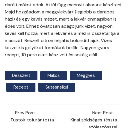
darált mákot adok. Attól függ mennyit akarunk készíteni.
Majd hozzáadom a meggylekvárt (legjobb a darabos
házi) és egy kevés mézet, mert a lekvár önmagában is
édes volt. Ehhez óvatosan adagoljunk vizet, nagyon
kevés kell hozzá, mert a lekvár és a méz is összetartja a
masszát. Reszelt citromhéjjal is bolondíthajuk. Vizes
kézzel kis golyókat formálunk belőle. Nagyon gyors
recept, 10 perc alatt kész volt és sokáig eláll.
Desszert
Makos
Meggyes
Recept
Sutesnelkul
Post
Prev Post
Next Post
navigation
Füstölt tofurántotta
Kínai zöldséges tészta
szójaszósszal