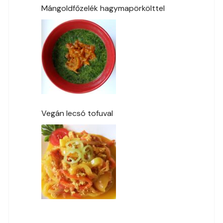
Mángoldfőzelék hagymapörkölttel
Vegán lecsó tofuval