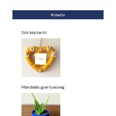
Kreatív
Szív képtartó
Mandalás gyertyaüveg