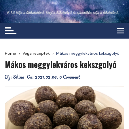
Skip
to
content
Home
Vega receptek
Mákos meggylekváros kekszgolyó
Mákos meggylekváros kekszgolyó
By:
Shina
On:
2021.02.06.
0 Comment