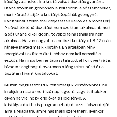
kősóágyba helyezik a kristályaikat tisztítás gyanánt,
utána azonban gondosan le kell törölni a sószemcséket,
mert károsíthatják a kristályt (opálnál, gyöngynél,
kalcitoknál, szelenitnél kifejezetten káros ez a módszer).
A sóval történő tisztítást nem szoktam alkalmazni, mert
a sót utána ki kell dobni, további felhasználásra nem
alkalmas. Ha van nagyobb ametiszt kristályod, 8-12 órára
ráhelyezheted másik kristályt. Én általában fény
energiával tisztítom őket, ehhez nem kell semmiféle
eszköz. Ha nincs benne tapasztalatod, akkor gyertyát is
hívhatsz segítségül, óvatosan a láng felett húzd át a
tisztítani kívánt kristályokat.
Miután megtisztítottuk, feltölthetjük kristályainkat, ha
kirakjuk a napra (ne tűző nap legyen), vagy teliholdkor
olyan helyre, hogy érje őket a Hold fénye. A
kristályainkat be is programozhatjuk, ezzel felszenteljük
arra a feladatra, amire használni szeretnénk. Ilyenkor