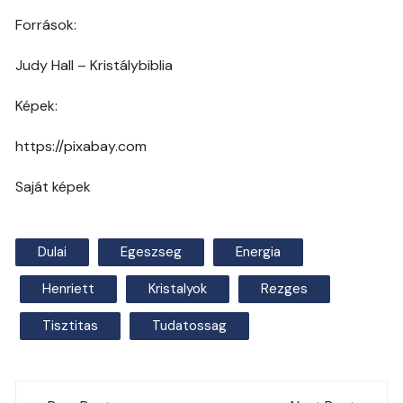
Források:
Judy Hall – Kristálybiblia
Képek:
https://pixabay.com
Saját képek
Dulai
Egeszseg
Energia
Henriett
Kristalyok
Rezges
Tisztitas
Tudatossag
Post