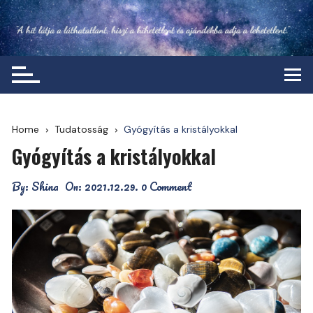
Skip
to
content
Home
Tudatosság
Gyógyítás a kristályokkal
Gyógyítás a kristályokkal
By:
Shina
On:
2021.12.29.
0 Comment