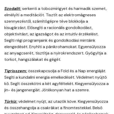
Szodalit:
serkenti a tobozmirigyet és harmadik szemet,
elmélyíti a meditációt. Tisztít az elektromágneses
szennyezéstől, számítógépre téve blokkolja a
kisugárzást. Elősegíti a racionális gondolkodást,
objektivitást, az igazságot és az intuitív érzékelést.
Segíti régi programjaink és gondolkodási mintáink
elengedését. Enyhíti a pánikrohamokat. Egyensúlyozza
az anyagcserét, tisztítja a nyirokrendszert. Gyógyítja a
torkot, hangszálakat és gégét.
Tigrisszem:
összekapcsolja a Föld és a Nap energiáját.
Segíti a kundalini energia emelkedését. Védelmet nyújtó
kő. Segít összekötni a két agyféltekét. Kiegyensúlyozza a
jin- és jangenergiát. Jótékonyan hat a szemre.
Türkiz:
védelmet nyújt, az utazók köve. Kiegyensúlyozza
és összehangolja a csakrákat a finomtestekkel. Belső