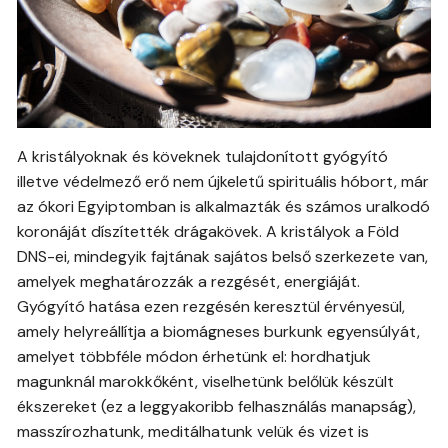
A kristályoknak és köveknek tulajdonított gyógyító
illetve védelmező erő nem újkeletű spirituális hóbort, már
az ókori Egyiptomban is alkalmazták és számos uralkodó
koronáját díszítették drágakövek. A kristályok a Föld
DNS-ei, mindegyik fajtának sajátos belső szerkezete van,
amelyek meghatározzák a rezgését, energiáját.
Gyógyító hatása ezen rezgésén keresztül érvényesül,
amely helyreállítja a biomágneses burkunk egyensúlyát,
amelyet többféle módon érhetünk el: hordhatjuk
magunknál marokkőként, viselhetünk belőlük készült
ékszereket (ez a leggyakoribb felhasználás manapság),
masszírozhatunk, meditálhatunk velük és vizet is