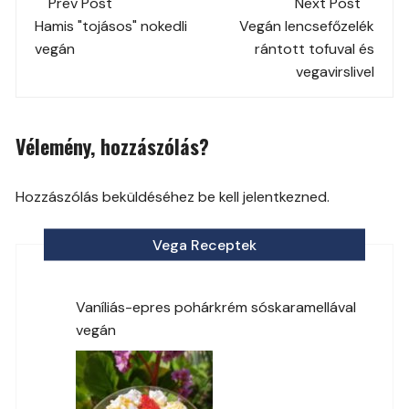
Prev Post
Next Post
navigation
Hamis "tojásos" nokedli
Vegán lencsefőzelék
vegán
rántott tofuval és
vegavirslivel
Vélemény, hozzászólás?
Hozzászólás beküldéséhez be kell jelentkezned.
Vega Receptek
Vaníliás-epres pohárkrém sóskaramellával
vegán