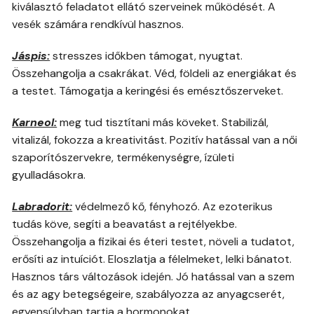
kiválasztó feladatot ellátó szerveinek működését. A
vesék számára rendkívül hasznos.
Jáspis:
stresszes időkben támogat, nyugtat.
Összehangolja a csakrákat. Véd, földeli az energiákat és
a testet. Támogatja a keringési és emésztőszerveket.
Karneol:
meg tud tisztítani más köveket. Stabilizál,
vitalizál, fokozza a kreativitást. Pozitív hatással van a női
szaporítószervekre, termékenységre, ízületi
gyulladásokra.
Labradorit:
védelmező kő, fényhozó. Az ezoterikus
tudás köve, segíti a beavatást a rejtélyekbe.
Összehangolja a fizikai és éteri testet, növeli a tudatot,
erősíti az intuíciót. Eloszlatja a félelmeket, lelki bánatot.
Hasznos társ változások idején. Jó hatással van a szem
és az agy betegségeire, szabályozza az anyagcserét,
egyensúlyban tartja a hormonokat.