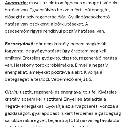
Aventurin:
elnyeli az eletromágneses szmogot, védelmi
hatása van. Egyensúlyba hozza a férfi-női energiát,
elősegíti a szív regenerációját. Gyulladáscsökkentő
hatása van, csökkenti a bőrkiütéseket. A
csecsemőmirigyre rendkívül pozitív hatással van.
Borostyánkő:
bár nem kristály, hanem megkövült
fagyanta, de gyógyhatását úgy éreztem meg kell
említeni. Erőteljes gyógyító, tisztító, regeneráló hatása
van. Hatékony torokproblémákra. Elnyeli a negatív
energiákat, amelyeket pozitívvá alakít. Kivonja a
betegséget a testből. Védelmező erejű kő.
Citrin:
tisztít, regenerál és energiával tölt fel. Kivételes
kristály, sosem kell tisztítani. Elnyeli és átalakítja a
negatív energiákat. Gyorsítja az anyagcserét. Vonzza a
gazdaságot, gyarapodást, sikert (érdemes a gazdagság
sarokba rakni egyet, bejárati ajtótól nézve legtávolabbi