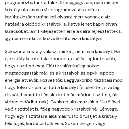
programozhatunk általuk. Itt megjegyzem, nem minden
kristály alkalmas a víz programozására, előtte
körültekintően utána kell olvasni, mert vannak a víz
hatására oldódó kristályok is. Illetve lehet kapni olyan
kulacsokat, amit kifejezetten erre a célra fejlesztettek ki,
így nem érintkezik közvetlenül a víz a kristállyal.
Sokszor a kristály választ minket, nem mi a kristályt. Ha
új kristály kerül a tulajdonodba, első és legfontosabb,
hogy tisztítsd meg. Előtte valószínűleg sokan
megtapogatták már, és a kristályok az egyik legjobb
energia átvevők, közvetítők. Leggyakoribb tisztítási mód,
hogy folyó víz alá tartod a kristályt (szelenitet, sivatagi
rózsát, hematitot és ulexitot más módon tisztítsd, ők
vízben oldódhatnak). Gyakran alkalmazzák a füstölővel
való tisztítást is, főleg nagyobb kristályoknál. Lényege,
hogy egy tisztításra alkalmas füstölő füstjét a kristály
felé fújják, körbefüstölik vele. Sokan tengeri vagy