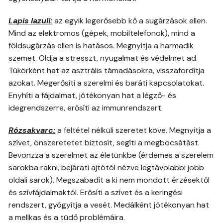
Lapis lazuli:
az egyik legerősebb kő a sugárzások ellen.
Mind az elektromos (gépek, mobiltelefonok), mind a
földsugárzás ellen is hatásos. Megnyitja a harmadik
szemet. Oldja a stresszt, nyugalmat és védelmet ad.
Tükörként hat az asztrális támadásokra, visszafordítja
azokat. Megerősíti a szerelmi és baráti kapcsolatokat.
Enyhíti a fájdalmat, jótékonyan hat a légző- és
idegrendszerre, erősíti az immunrendszert.
Rózsakvarc:
a feltétel nélküli szeretet köve. Megnyitja a
szívet, önszeretetet biztosít, segíti a megbocsátást.
Bevonzza a szerelmet az életünkbe (érdemes a szerelem
sarokba rakni, bejárati ajtótól nézve legtávolabbi jobb
oldali sarok). Megszabadít a ki nem mondott érzésektől
és szívfájdalmaktól. Erősíti a szívet és a keringési
rendszert, gyógyítja a vesét. Medálként jótékonyan hat
a mellkas és a tüdő problémáira.