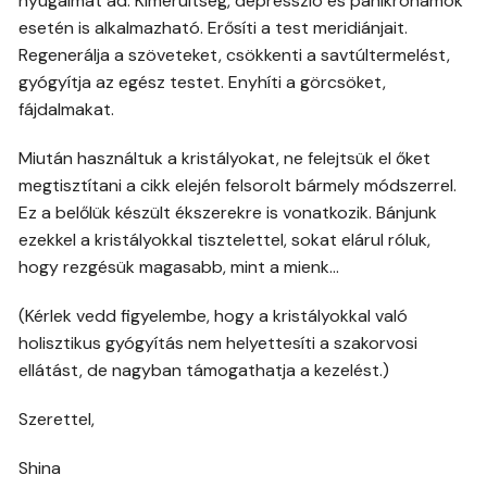
nyugalmat ad. Kimerültség, depresszió és pánikrohamok
esetén is alkalmazható. Erősíti a test meridiánjait.
Regenerálja a szöveteket, csökkenti a savtúltermelést,
gyógyítja az egész testet. Enyhíti a görcsöket,
fájdalmakat.
Miután használtuk a kristályokat, ne felejtsük el őket
megtisztítani a cikk elején felsorolt bármely módszerrel.
Ez a belőlük készült ékszerekre is vonatkozik. Bánjunk
ezekkel a kristályokkal tisztelettel, sokat elárul róluk,
hogy rezgésük magasabb, mint a mienk…
(Kérlek vedd figyelembe, hogy a kristályokkal való
holisztikus gyógyítás nem helyettesíti a szakorvosi
ellátást, de nagyban támogathatja a kezelést.)
Szerettel,
Shina