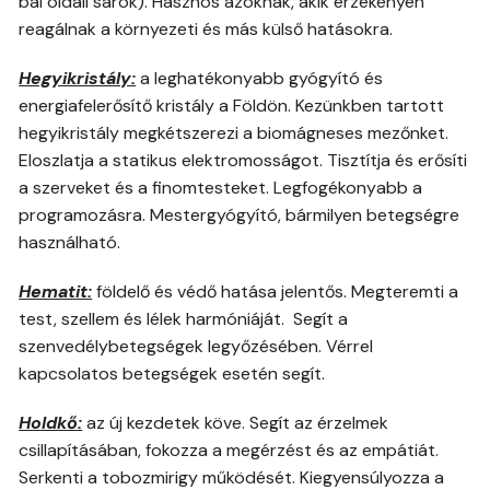
bal oldali sarok). Hasznos azoknak, akik érzékenyen
reagálnak a környezeti és más külső hatásokra.
Hegyikristály:
a leghatékonyabb gyógyító és
energiafelerősítő kristály a Földön. Kezünkben tartott
hegyikristály megkétszerezi a biomágneses mezőnket.
Eloszlatja a statikus elektromosságot. Tisztítja és erősíti
a szerveket és a finomtesteket. Legfogékonyabb a
programozásra. Mestergyógyító, bármilyen betegségre
használható.
Hematit:
földelő és védő hatása jelentős. Megteremti a
test, szellem és lélek harmóniáját. Segít a
szenvedélybetegségek legyőzésében. Vérrel
kapcsolatos betegségek esetén segít.
Holdkő:
az új kezdetek köve. Segít az érzelmek
csillapításában, fokozza a megérzést és az empátiát.
Serkenti a tobozmirigy működését. Kiegyensúlyozza a