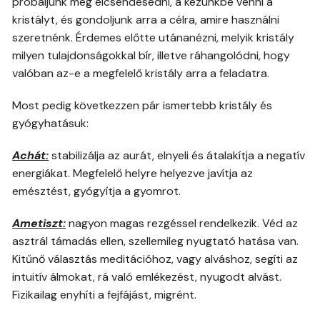
próbáljunk meg elcsendesedni, a kezünkbe venni a
kristályt, és gondoljunk arra a célra, amire használni
szeretnénk. Érdemes előtte utánanézni, melyik kristály
milyen tulajdonságokkal bír, illetve ráhangolódni, hogy
valóban az-e a megfelelő kristály arra a feladatra.
Most pedig következzen pár ismertebb kristály és
gyógyhatásuk:
Achát:
stabilizálja az aurát, elnyeli és átalakítja a negatív
energiákat. Megfelelő helyre helyezve javítja az
emésztést, gyógyítja a gyomrot.
Ametiszt:
nagyon magas rezgéssel rendelkezik. Véd az
asztrál támadás ellen, szellemileg nyugtató hatása van.
Kitűnő választás meditációhoz, vagy alváshoz, segíti az
intuitív álmokat, rá való emlékezést, nyugodt alvást.
Fizikailag enyhíti a fejfájást, migrént.