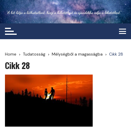
Skip
to
content
Home
Tudatosság
Mélységből a magasságba
Cikk 28
Cikk 28