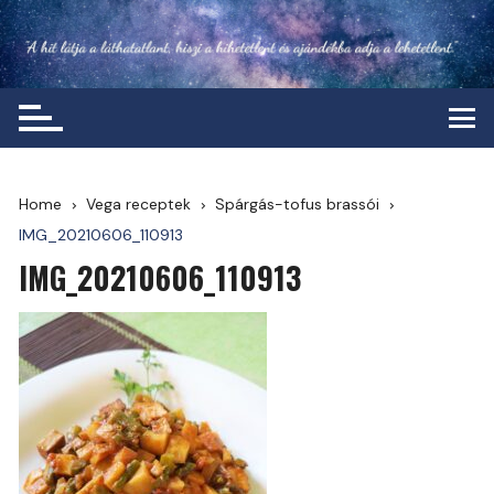
Skip
to
content
Home
Vega receptek
Spárgás-tofus brassói
IMG_20210606_110913
IMG_20210606_110913