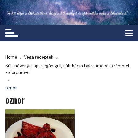
Skip
to
content
Home
Vega receptek
Sült növényi sajt, vegán grill, sült kápia balzsamecet krémmel,
zellerpürével
oznor
oznor