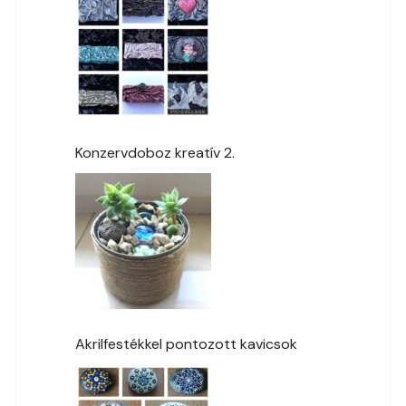
Konzervdoboz kreatív 2.
Akrilfestékkel pontozott kavicsok