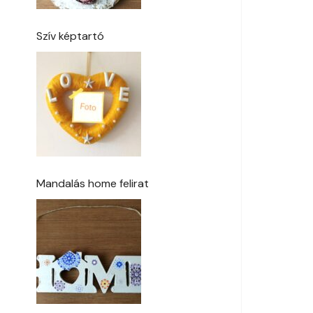
Szív képtartó
Mandalás home felirat