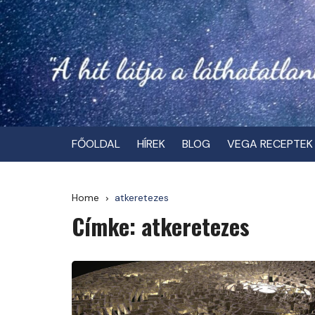
Skip
to
content
FŐOLDAL
HÍREK
BLOG
VEGA RECEPTEK
Home
atkeretezes
Címke:
atkeretezes