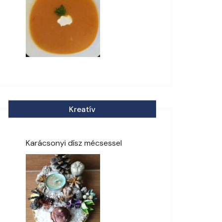
Kreatív
Karácsonyi dísz mécsessel