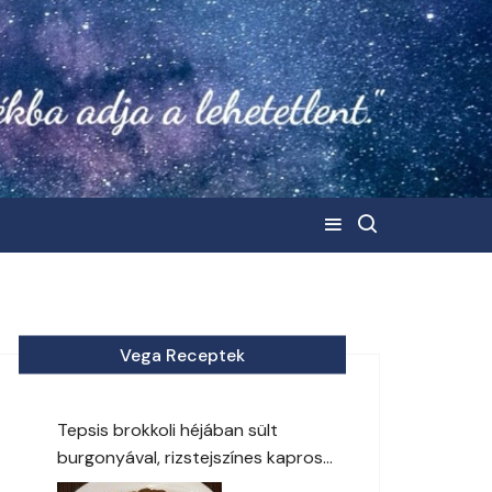
Vega Receptek
Tepsis brokkoli héjában sült
burgonyával, rizstejszínes kapros
öntettel megbolondítva