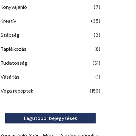
Könyvajánló
(7)
Kreatív
(35)
Szépség
(3)
Táplálkozás
(8)
Tudatosság
(61)
Vásárlás
(1)
Vega receptek
(156)
Legutóbbi bejegyzések
Könyvajánló: Szász Máté – A szépségápolás