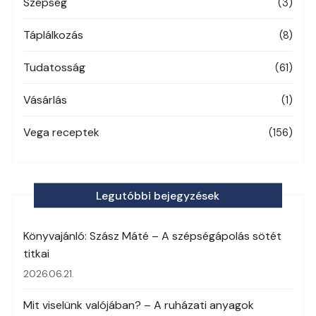
Szépség
(3)
Táplálkozás
(8)
Tudatosság
(61)
Vásárlás
(1)
Vega receptek
(156)
Legutóbbi bejegyzések
Könyvajánló: Szász Máté – A szépségápolás sötét
titkai
2026.06.21.
Mit viselünk valójában? – A ruházati anyagok