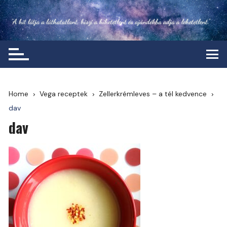
Skip
to
content
Home
Vega receptek
Zellerkrémleves – a tél kedvence
dav
dav