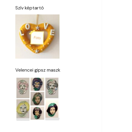
Szív képtartó
Velencei gipsz maszk