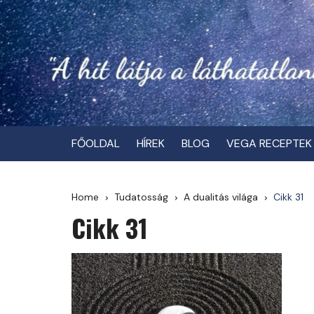
Skip
to
content
FŐOLDAL
HÍREK
BLOG
VEGA RECEPTEK
Home
Tudatosság
A dualitás világa
Cikk 31
Cikk 31