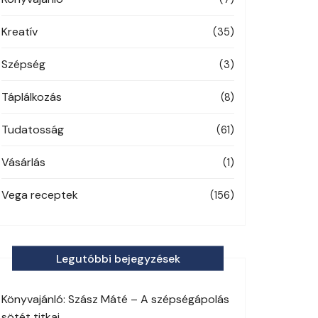
Kreatív
(35)
Szépség
(3)
Táplálkozás
(8)
Tudatosság
(61)
Vásárlás
(1)
Vega receptek
(156)
Legutóbbi bejegyzések
Könyvajánló: Szász Máté – A szépségápolás
sötét titkai