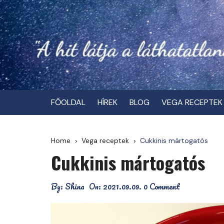
Skip
to
content
FŐOLDAL
HÍREK
BLOG
VEGA RECEPTEK
Home
Vega receptek
Cukkinis mártogatós
Cukkinis mártogatós
By:
Shina
On:
2021.09.09.
0 Comment