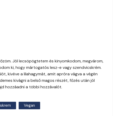
főzöm. Jól lecsöpögtetem és kinyomkodom, megvárom,
kodom ki, hogy mártogatós lesz-e vagy szendvicskrém.
t, kivéve a lilahagymát, amit apróra vágva a végén
emes kivágni a belső magos részét, főzés után jól
majd hozzáadni a többi hozzávalót.
cskrem
Vegan