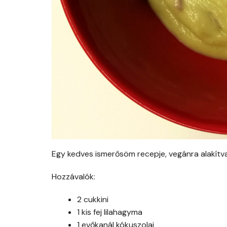
Egy kedves ismerősöm recepje, vegánra alakítva
Hozzávalók:
2 cukkini
1 kis fej lilahagyma
1 evőkanál kókuszolaj