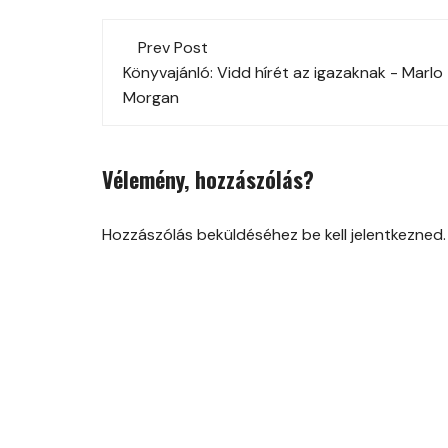
Post
Prev Post
navigation
Könyvajánló: Vidd hírét az igazaknak - Marlo
Morgan
Vélemény, hozzászólás?
Hozzászólás beküldéséhez be kell jelentkezned.