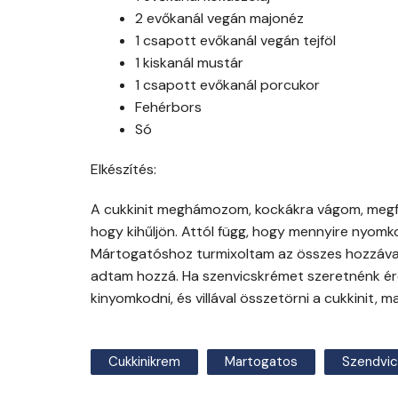
2 evőkanál vegán majonéz
1 csapott evőkanál vegán tejföl
1 kiskanál mustár
1 csapott evőkanál porcukor
Fehérbors
Só
Elkészítés:
A cukkinit meghámozom, kockákra vágom, meg
hogy kihűljön. Attól függ, hogy mennyire nyom
Mártogatóshoz turmixoltam az összes hozzávaló
adtam hozzá. Ha szenvicskrémet szeretnénk érd
kinyomkodni, és villával összetörni a cukkinit, 
Cukkinikrem
Martogatos
Szendvi