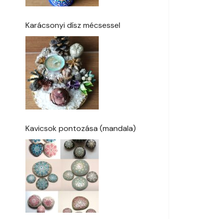
Karácsonyi dísz mécsessel
Kavicsok pontozása (mandala)