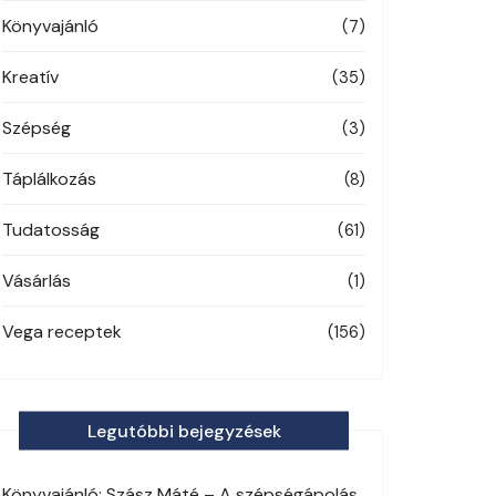
Könyvajánló
(7)
Kreatív
(35)
Szépség
(3)
Táplálkozás
(8)
Tudatosság
(61)
Vásárlás
(1)
Vega receptek
(156)
Legutóbbi bejegyzések
Könyvajánló: Szász Máté – A szépségápolás