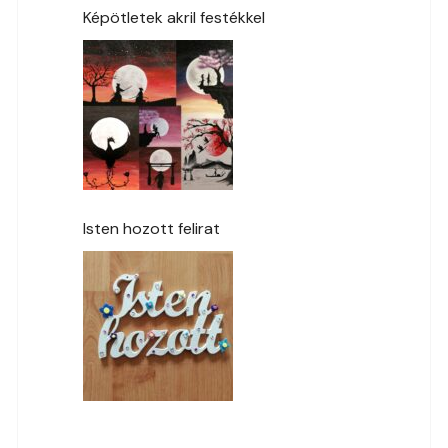
Képötletek akril festékkel
Isten hozott felirat