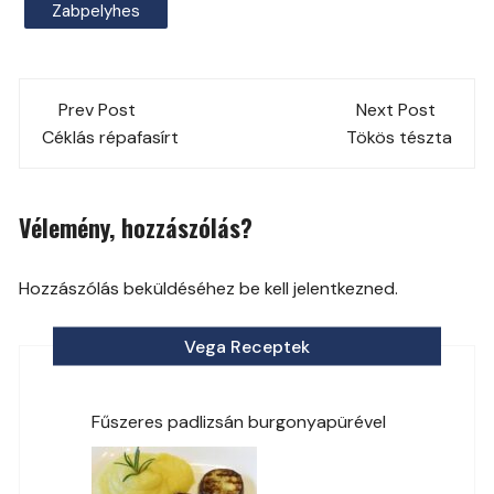
Zabpelyhes
Post
Prev Post
Next Post
navigation
Céklás répafasírt
Tökös tészta
Vélemény, hozzászólás?
Hozzászólás beküldéséhez be kell jelentkezned.
Vega Receptek
Fűszeres padlizsán burgonyapürével