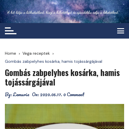
Skip
to
content
Home
Vega receptek
Gombás zabpelyhes kosárka, hamis tojássárgájával
Gombás zabpelyhes kosárka, hamis
tojássárgájával
By:
Lemuria
On:
2020.05.17.
0 Comment