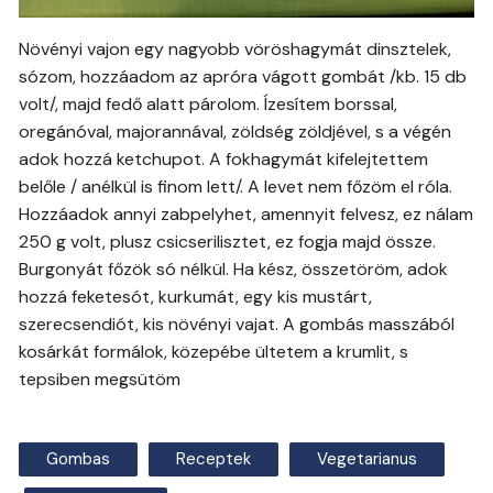
Növényi vajon egy nagyobb vöröshagymát dinsztelek,
sózom, hozzáadom az apróra vágott gombát /kb. 15 db
volt/, majd fedő alatt párolom. Ízesítem borssal,
oregánóval, majorannával, zöldség zöldjével, s a végén
adok hozzá ketchupot. A fokhagymát kifelejtettem
belőle / anélkül is finom lett/. A levet nem főzöm el róla.
Hozzáadok annyi zabpelyhet, amennyit felvesz, ez nálam
250 g volt, plusz csicserilisztet, ez fogja majd össze.
Burgonyát főzök só nélkül. Ha kész, összetöröm, adok
hozzá feketesót, kurkumát, egy kis mustárt,
szerecsendiót, kis növényi vajat. A gombás masszából
kosárkát formálok, közepébe ültetem a krumlit, s
tepsiben megsütöm
Gombas
Receptek
Vegetarianus