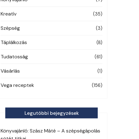
Kreatív
(35)
Szépség
(3)
Táplálkozás
(8)
Tudatosság
(61)
Vásárlás
(1)
Vega receptek
(156)
Legutóbbi bejegyzések
Könyvajánló: Szász Máté – A szépségápolás
sötét titkai