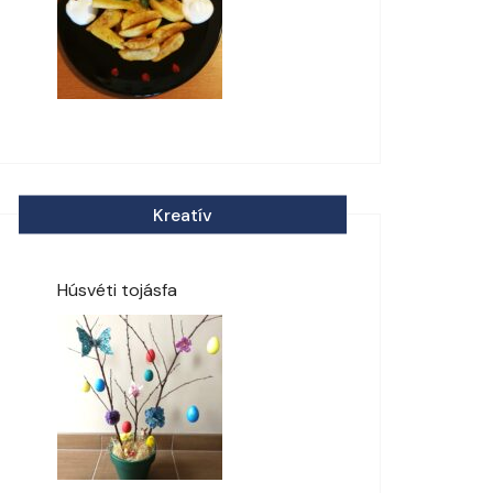
Kreatív
Húsvéti tojásfa