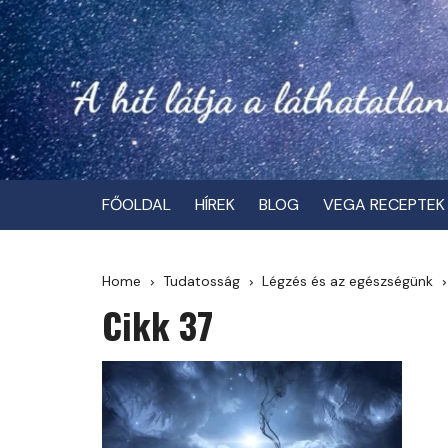
Skip
to
content
FŐOLDAL
HÍREK
BLOG
VEGA RECEPTEK
Home
Tudatosság
Légzés és az egészségünk
Cikk 37