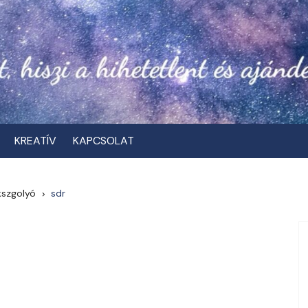
KREATÍV
KAPCSOLAT
kszgolyó
sdr