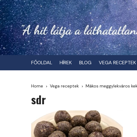
Skip
to
content
FŐOLDAL
HÍREK
BLOG
VEGA RECEPTEK
Home
Vega receptek
Mákos meggylekváros ke
sdr