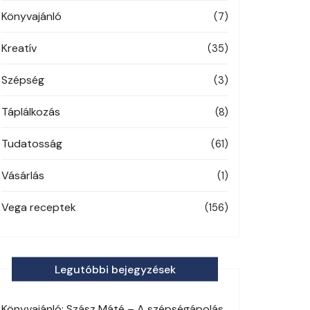
Könyvajánló
(7)
Kreatív
(35)
Szépség
(3)
Táplálkozás
(8)
Tudatosság
(61)
Vásárlás
(1)
Vega receptek
(156)
Legutóbbi bejegyzések
Könyvajánló: Szász Máté – A szépségápolás