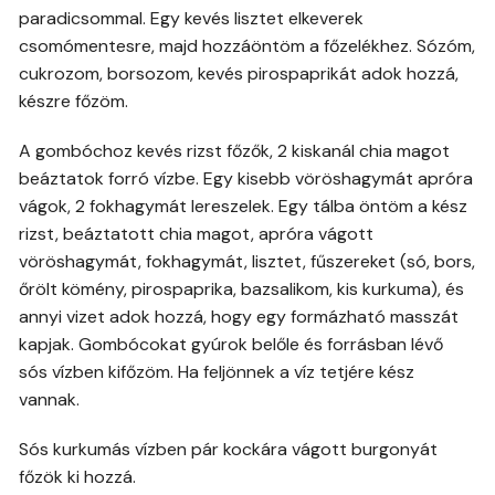
paradicsommal. Egy kevés lisztet elkeverek
csomómentesre, majd hozzáöntöm a főzelékhez. Sózóm,
cukrozom, borsozom, kevés pirospaprikát adok hozzá,
készre főzöm.
A gombóchoz kevés rizst főzők, 2 kiskanál chia magot
beáztatok forró vízbe. Egy kisebb vöröshagymát apróra
vágok, 2 fokhagymát lereszelek. Egy tálba öntöm a kész
rizst, beáztatott chia magot, apróra vágott
vöröshagymát, fokhagymát, lisztet, fűszereket (só, bors,
őrölt kömény, pirospaprika, bazsalikom, kis kurkuma), és
annyi vizet adok hozzá, hogy egy formázható masszát
kapjak. Gombócokat gyúrok belőle és forrásban lévő
sós vízben kifőzöm. Ha feljönnek a víz tetjére kész
vannak.
Sós kurkumás vízben pár kockára vágott burgonyát
főzök ki hozzá.