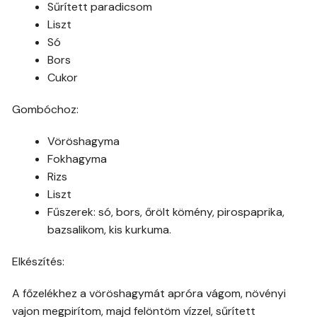
Sűrített paradicsom
Liszt
Só
Bors
Cukor
Gombóchoz:
Vöröshagyma
Fokhagyma
Rizs
Liszt
Fűszerek: só, bors, őrölt kömény, pirospaprika,
bazsalikom, kis kurkuma.
Elkészítés:
A főzelékhez a vöröshagymát apróra vágom, növényi
vajon megpirítom, majd felöntöm vízzel, sűrített