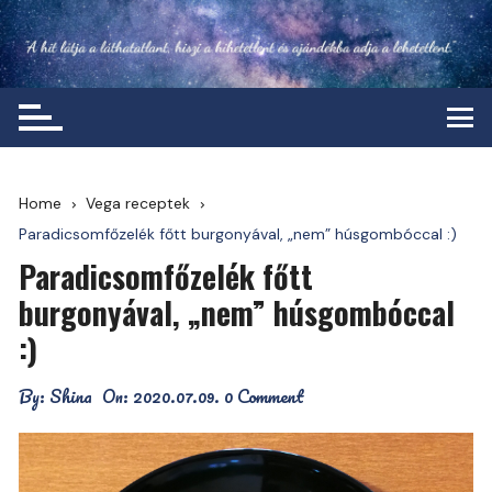
Skip
to
content
Home
Vega receptek
Paradicsomfőzelék főtt burgonyával, „nem” húsgombóccal :)
Paradicsomfőzelék főtt
burgonyával, „nem” húsgombóccal
:)
By:
Shina
On:
2020.07.09.
0 Comment