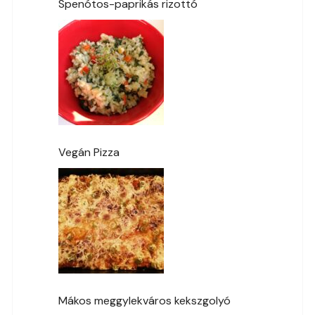
Spenótos-paprikás rizottó
Vegán Pizza
Mákos meggylekváros kekszgolyó