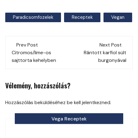
Paradicsomfozelek
Receptek
Vegan
Post
Prev Post
Next Post
navigation
Citromos/lime-os
Rántott karfiol sült
sajttorta kehelyben
burgonyával
Vélemény, hozzászólás?
Hozzászólás beküldéséhez be kell jelentkezned.
Vega Receptek