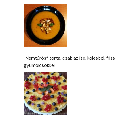
„Nemtúrós” torta, csak az íze, kölesből, friss
gyümölcsökkel