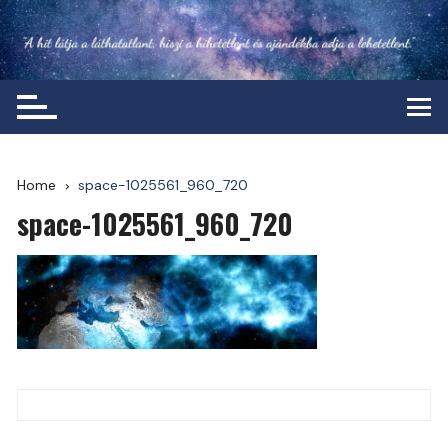
Skip
to
content
Home
space-1025561_960_720
space-1025561_960_720
Post