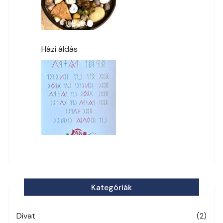
Házi áldás
Kategóriák
Divat
(2)