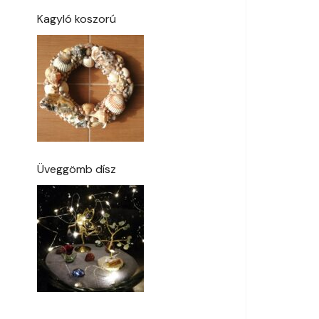
Kagyló koszorú
Üveggömb dísz