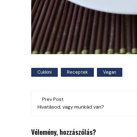
Cukkini
Receptek
Vegan
Post
Prev Post
navigation
Hivatásod, vagy munkád van?
Vélemény, hozzászólás?