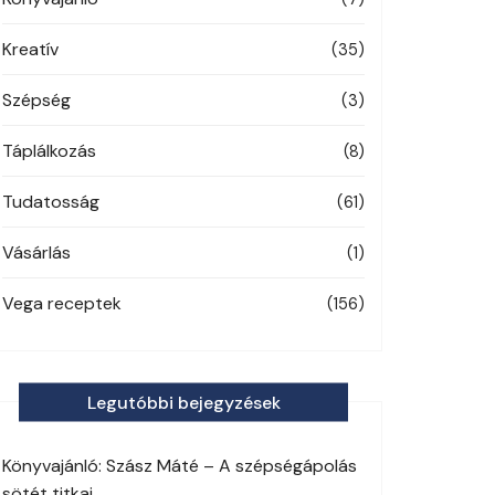
Kreatív
(35)
Szépség
(3)
Táplálkozás
(8)
Tudatosság
(61)
Vásárlás
(1)
Vega receptek
(156)
Legutóbbi bejegyzések
Könyvajánló: Szász Máté – A szépségápolás
sötét titkai