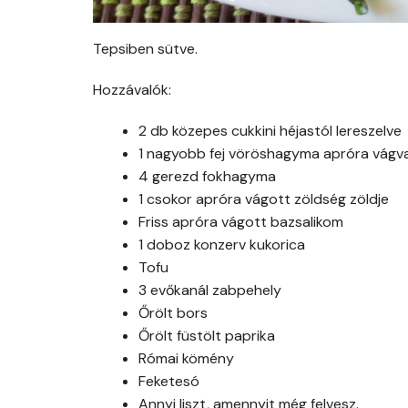
Tepsiben sütve.
Hozzávalók:
2 db közepes cukkini héjastól lereszelve
1 nagyobb fej vöröshagyma apróra vágv
4 gerezd fokhagyma
1 csokor apróra vágott zöldség zöldje
Friss apróra vágott bazsalikom
1 doboz konzerv kukorica
Tofu
3 evőkanál zabpehely
Őrölt bors
Őrölt füstölt paprika
Római kömény
Feketesó
Annyi liszt, amennyit még felvesz.