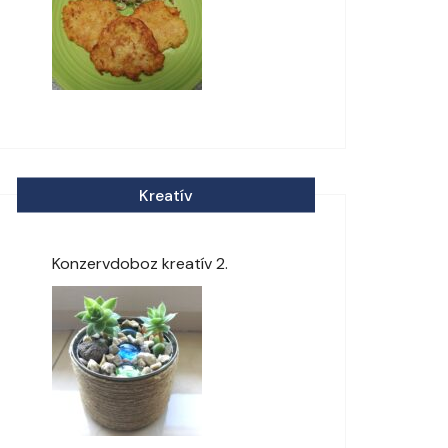
Kreatív
Konzervdoboz kreatív 2.