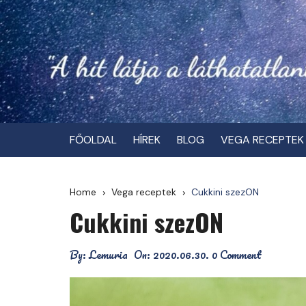
Skip
to
content
FŐOLDAL
HÍREK
BLOG
VEGA RECEPTEK
Home
Vega receptek
Cukkini szezON
Cukkini szezON
By:
Lemuria
On:
2020.06.30.
0 Comment