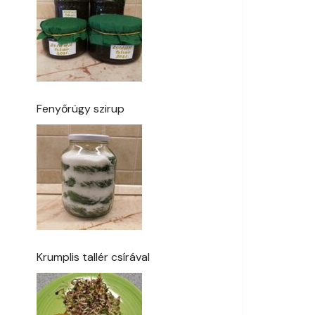
Fenyőrügy szirup
Krumplis tallér csírával